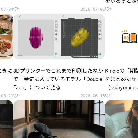
をゆるっと始
1
1
-07-04
2026-07-01
ときに
3Dプリンターでこれまで印刷したなか
Kindleの
で一番気に入っているモデル「Double
をまとめたサ
Face」について語る
（tadayomi.
1
1
-06-21
2026-06-18