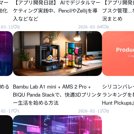
のマー
【アプリ開発日誌】 AIでデジタルマー
【アプリ開発
自動化
ケティング実践中、PencilやZellijを導
ブスク管理..
入などなど
況まとめ
0
0
-03-11
2026-03-04
じめる
Bambu Lab A1 mini + AMS 2 Pro +
シリコンバレ
BIQU Panda Stackで、快適3Dプリンタ
ランキングを毎
ー生活を始める方法
Hunt Pick
1
0
-02-17
2026-02-11