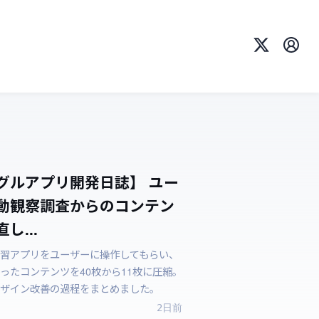
X
プロ
グルアプリ開発日誌】 ユー
動観察調査からのコンテン
し...
習アプリをユーザーに操作してもらい、
ったコンテンツを40枚から11枚に圧縮。
ザイン改善の過程をまとめました。
2日前