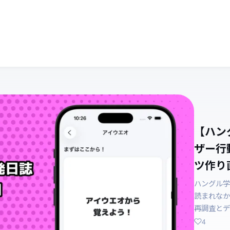
【ハン
ザー行
ツ作り直
ハングル学
読まれなか
再調査とデ
4