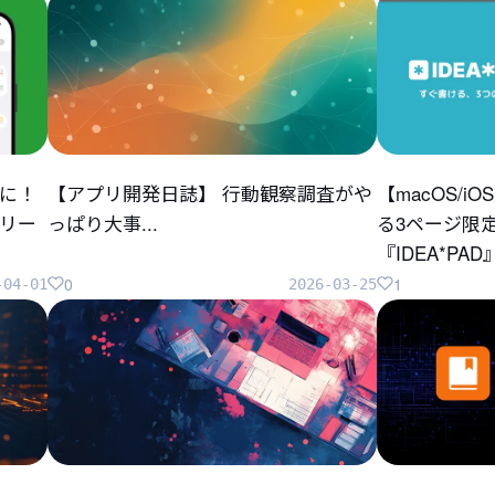
に！
【アプリ開発日誌】 行動観察調査がや
【macOS/
リリー
っぱり大事...
る3ページ限
『IDEA*P
0
1
-04-01
2026-03-25