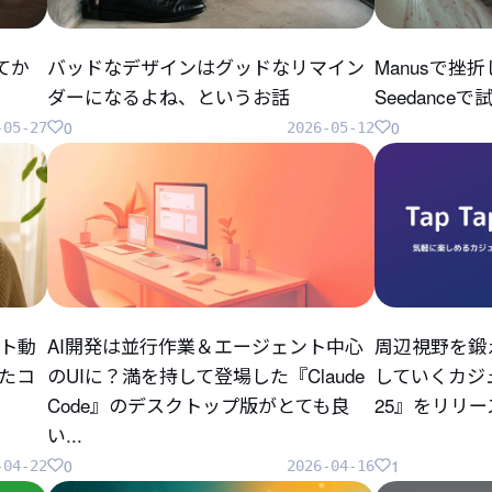
してか
バッドなデザインはグッドなリマイン
Manusで挫
ダーになるよね、というお話
Seedanc
0
0
-05-27
2026-05-12
ト動
AI開発は並行作業＆エージェント中心
周辺視野を鍛
ったコ
のUIに？満を持して登場した『Claude
していくカジュ
Code』のデスクトップ版がとても良
25』をリリ
い...
0
1
-04-22
2026-04-16