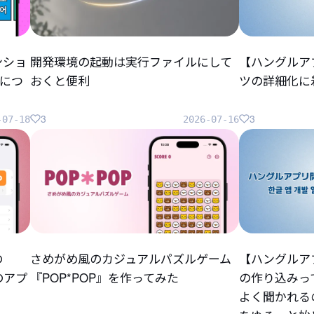
ンショ
開発環境の起動は実行ファイルにして
【ハングルア
につ
おくと便利
ツの詳細化に
3
3
-07-18
2026-07-16
の
さめがめ風のカジュアルパズルゲーム
【ハングルア
らのアプ
『POP*POP』を作ってみた
の作り込みっ
よく聞かれる