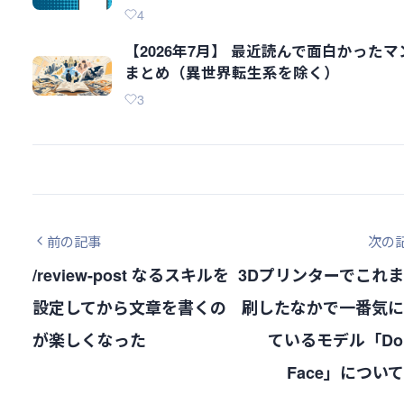
4
【2026年7月】 最近読んで面白かったマ
まとめ（異世界転生系を除く）
3
前の記事
次の
/review-post なるスキルを
3Dプリンターでこれ
設定してから文章を書くの
刷したなかで一番気に
が楽しくなった
ているモデル「Dou
Face」につい