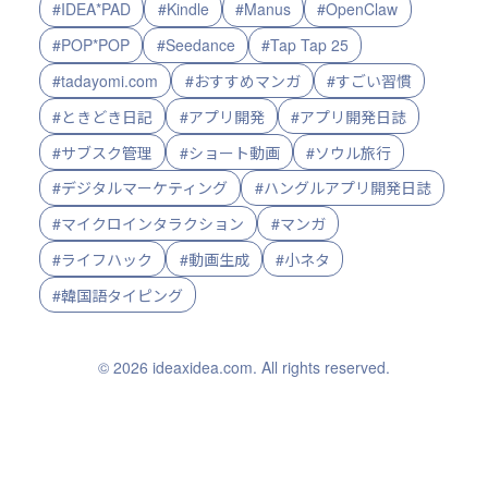
#IDEA*PAD
#Kindle
#Manus
#OpenClaw
#POP*POP
#Seedance
#Tap Tap 25
#tadayomi.com
#おすすめマンガ
#すごい習慣
#ときどき日記
#アプリ開発
#アプリ開発日誌
#サブスク管理
#ショート動画
#ソウル旅行
#デジタルマーケティング
#ハングルアプリ開発日誌
#マイクロインタラクション
#マンガ
#ライフハック
#動画生成
#小ネタ
#韓国語タイピング
© 2026 ideaxidea.com. All rights reserved.