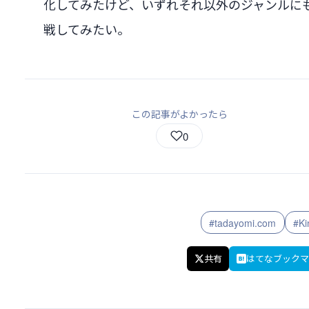
化してみたけど、いずれそれ以外のジャンルに
戦してみたい。
この記事がよかったら
0
#tadayomi.com
#Ki
共有
はてなブックマ