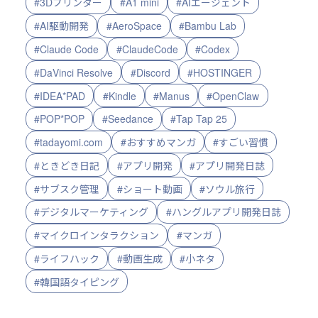
#3Dプリンター
#A1 mini
#AIエージェント
#AI駆動開発
#AeroSpace
#Bambu Lab
#Claude Code
#ClaudeCode
#Codex
#DaVinci Resolve
#Discord
#HOSTINGER
#IDEA*PAD
#Kindle
#Manus
#OpenClaw
#POP*POP
#Seedance
#Tap Tap 25
#tadayomi.com
#おすすめマンガ
#すごい習慣
#ときどき日記
#アプリ開発
#アプリ開発日誌
#サブスク管理
#ショート動画
#ソウル旅行
#デジタルマーケティング
#ハングルアプリ開発日誌
#マイクロインタラクション
#マンガ
#ライフハック
#動画生成
#小ネタ
#韓国語タイピング