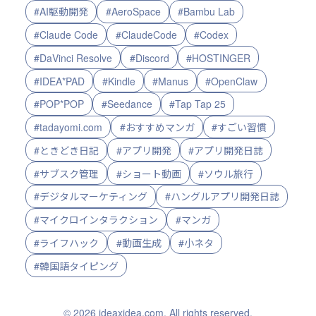
#AI駆動開発
#AeroSpace
#Bambu Lab
#Claude Code
#ClaudeCode
#Codex
#DaVinci Resolve
#Discord
#HOSTINGER
#IDEA*PAD
#Kindle
#Manus
#OpenClaw
#POP*POP
#Seedance
#Tap Tap 25
#tadayomi.com
#おすすめマンガ
#すごい習慣
#ときどき日記
#アプリ開発
#アプリ開発日誌
#サブスク管理
#ショート動画
#ソウル旅行
#デジタルマーケティング
#ハングルアプリ開発日誌
#マイクロインタラクション
#マンガ
#ライフハック
#動画生成
#小ネタ
#韓国語タイピング
© 2026 ideaxidea.com. All rights reserved.