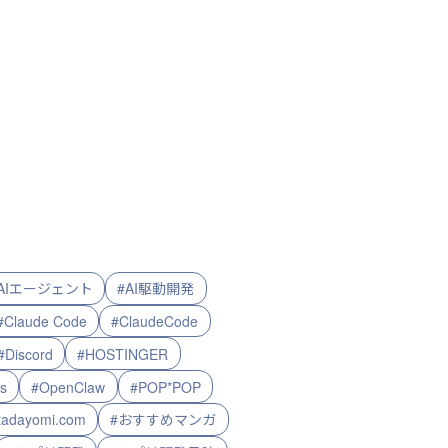
AIエージェント
#AI駆動開発
#Claude Code
#ClaudeCode
#Discord
#HOSTINGER
s
#OpenClaw
#POP*POP
tadayomi.com
#おすすめマンガ