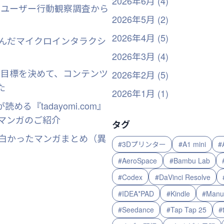
2026年6月 (4)
 ユーザー行動観察調査から
2026年5月 (2)
2026年4月 (5)
んだマイクロインタラクシ
2026年3月 (4)
 目標を決めて、コンテンツ
2026年2月 (5)
た
2026年1月 (1)
読める『tadayomi.com』
マンガのご紹介
タグ
で面白かったマンガまとめ（異
#3Dプリンター
#A1 mini
#
#AeroSpace
#Bambu Lab
#Codex
#DaVinci Resolve
#IDEA*PAD
#Kindle
#Manu
#Seedance
#Tap Tap 25
#