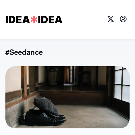
X
プロ
#Seedance