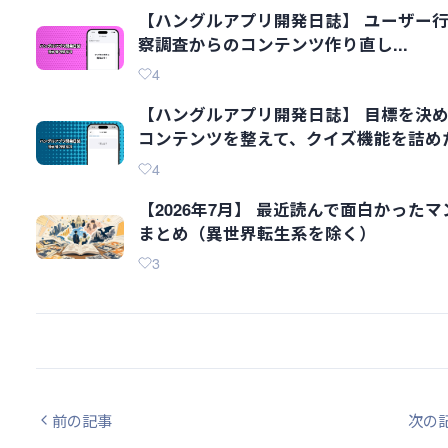
【ハングルアプリ開発日誌】 ユーザー
察調査からのコンテンツ作り直し...
4
【ハングルアプリ開発日誌】 目標を決
コンテンツを整えて、クイズ機能を詰め
4
【2026年7月】 最近読んで面白かったマ
まとめ（異世界転生系を除く）
3
前の記事
次の