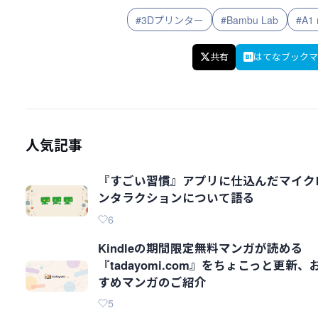
#3Dプリンター
#Bambu Lab
#A1 
共有
はてなブックマ
人気記事
『すごい習慣』アプリに仕込んだマイク
ンタラクションについて語る
6
Kindleの期間限定無料マンガが読める
『tadayomi.com』をちょこっと更新、
すめマンガのご紹介
5