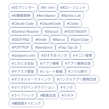
#3Dプリンター
#A1 mini
#AIエージェント
#AI駆動開発
#AeroSpace
#Bambu Lab
#Claude Code
#ClaudeCode
#Codex
#DaVinci Resolve
#Discord
#HOSTINGER
#IDEA*PAD
#Kindle
#Manus
#OpenClaw
#POP*POP
#Seedance
#Tap Tap 25
#tadayomi.com
#おすすめマンガ
#すごい習慣
#ときどき日記
#アプリ開発
#アプリ開発日誌
#サブスク管理
#ショート動画
#ソウル旅行
#デジタルマーケティング
#ハングルアプリ開発日誌
#マイクロインタラクション
#マンガ
#ライフハック
#動画生成
#小ネタ
#韓国語タイピング