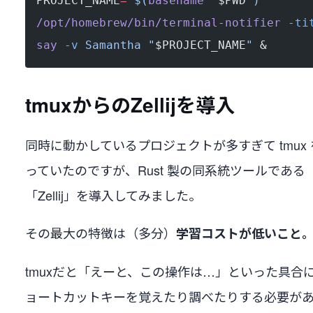
PROJECT_NAME
=
"$(
basename
 "
$PWD
")"
/opt/homebrew/bin/terminal-notifier
 -ti
say
 -v
 Samantha
 "
$PROJECT_NAME
"
 &
tmuxからのZellijを導入
同時に動かしているプロジェクトが多すぎて tmux
っていたのですが、Rust 製の同系統ツールである
「Zellij」を導入してみました。
その最大の特徴は（多分）
学習コストが低いこと
tmuxだと「えーと、この操作は…」といった具合
ョートカットキーを覚えたり調べたりする必要が