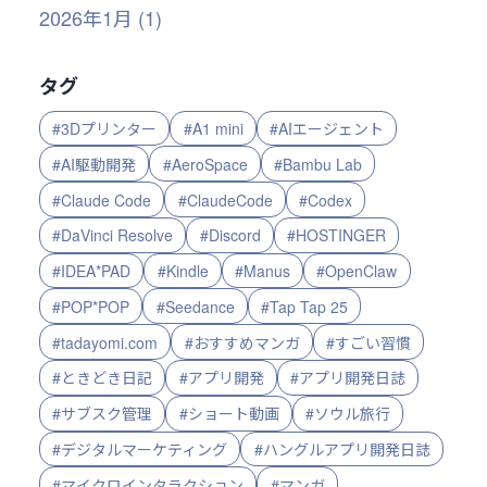
2026年1月 (1)
タグ
#3Dプリンター
#A1 mini
#AIエージェント
#AI駆動開発
#AeroSpace
#Bambu Lab
#Claude Code
#ClaudeCode
#Codex
#DaVinci Resolve
#Discord
#HOSTINGER
#IDEA*PAD
#Kindle
#Manus
#OpenClaw
#POP*POP
#Seedance
#Tap Tap 25
#tadayomi.com
#おすすめマンガ
#すごい習慣
#ときどき日記
#アプリ開発
#アプリ開発日誌
#サブスク管理
#ショート動画
#ソウル旅行
#デジタルマーケティング
#ハングルアプリ開発日誌
#マイクロインタラクション
#マンガ