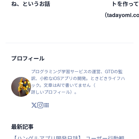
ね、というお話
トを作っ
（tadayomi.
プロフィール
プログラミング学習サービスの運営、GTDの監
訳、小粋なiOSアプリの開発。ときどきライフハ
ック。文章はAIで書いてません（
詳しいプロフィール
）。
X
Instagram
アプリ・ツール
最新記事
【ハングルアプリ開発日誌】 ユーザー行動観