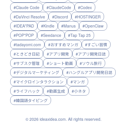
#Claude Code
#ClaudeCode
#Codex
#DaVinci Resolve
#Discord
#HOSTINGER
#IDEA*PAD
#Kindle
#Manus
#OpenClaw
#POP*POP
#Seedance
#Tap Tap 25
#tadayomi.com
#おすすめマンガ
#すごい習慣
#ときどき日記
#アプリ開発
#アプリ開発日誌
#サブスク管理
#ショート動画
#ソウル旅行
#デジタルマーケティング
#ハングルアプリ開発日誌
#マイクロインタラクション
#マンガ
#ライフハック
#動画生成
#小ネタ
#韓国語タイピング
© 2026 ideaxidea.com. All rights reserved.