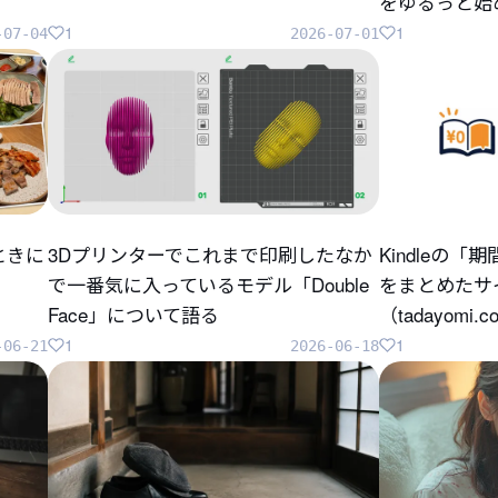
をゆるっと始
1
1
-07-04
2026-07-01
ときに
3Dプリンターでこれまで印刷したなか
Kindleの
で一番気に入っているモデル「Double
をまとめたサ
Face」について語る
（tadayomi.
1
1
-06-21
2026-06-18