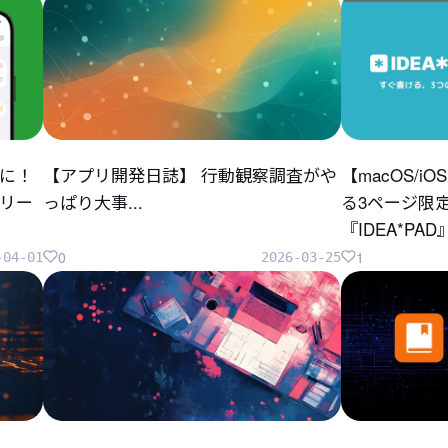
に！
【アプリ開発日誌】 行動観察調査がや
【macOS/
リリー
っぱり大事...
る3ページ限
『IDEA*P
0
1
-04-01
2026-03-25