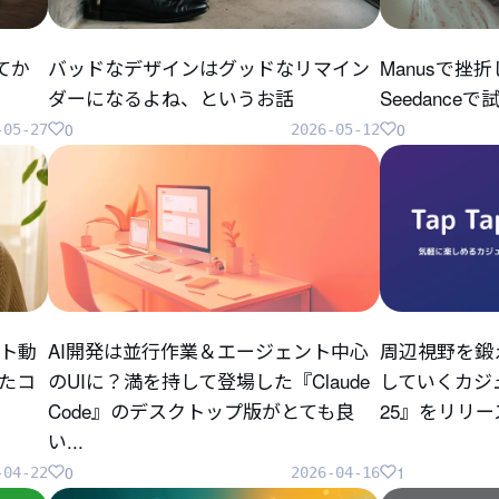
してか
バッドなデザインはグッドなリマイン
Manusで挫
ダーになるよね、というお話
Seedanc
0
0
-05-27
2026-05-12
ト動
AI開発は並行作業＆エージェント中心
周辺視野を鍛
ったコ
のUIに？満を持して登場した『Claude
していくカジュ
Code』のデスクトップ版がとても良
25』をリリ
い...
0
1
-04-22
2026-04-16