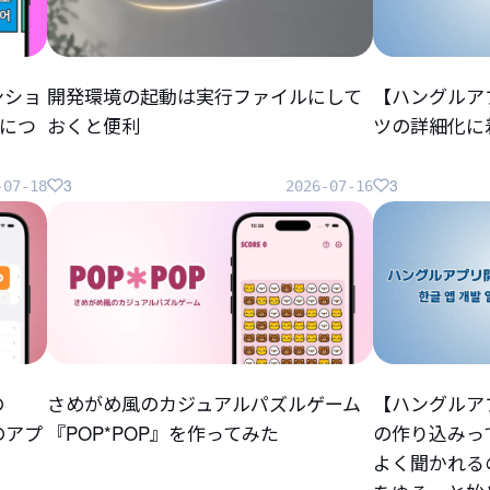
ンショ
開発環境の起動は実行ファイルにして
【ハングルア
につ
おくと便利
ツの詳細化に
3
3
-07-18
2026-07-16
の
さめがめ風のカジュアルパズルゲーム
【ハングルア
らのアプ
『POP*POP』を作ってみた
の作り込みっ
よく聞かれる