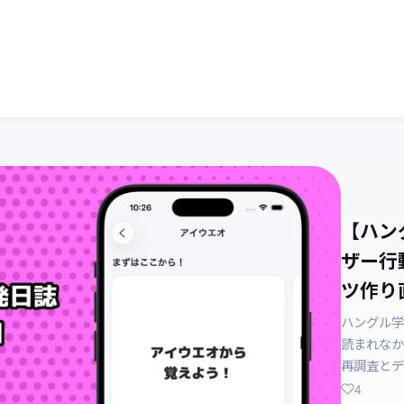
【ハン
ザー行
ツ作り直
ハングル学
読まれなか
再調査とデ
4