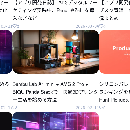
のマー
【アプリ開発日誌】 AIでデジタルマー
【アプリ開発
自動化
ケティング実践中、PencilやZellijを導
ブスク管理..
入などなど
況まとめ
0
0
-03-11
2026-03-04
じめる
Bambu Lab A1 mini + AMS 2 Pro +
シリコンバレ
BIQU Panda Stackで、快適3Dプリンタ
ランキングを毎
ー生活を始める方法
Hunt Pick
1
0
-02-17
2026-02-11