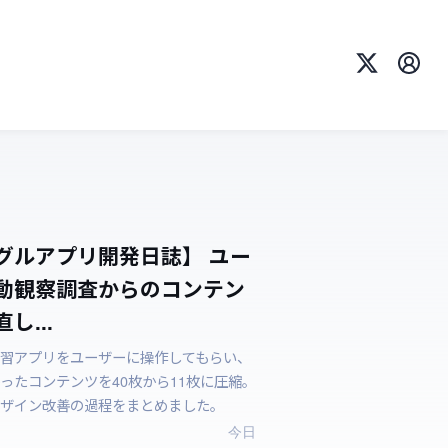
X
プロ
グルアプリ開発日誌】 ユー
動観察調査からのコンテン
し...
習アプリをユーザーに操作してもらい、
ったコンテンツを40枚から11枚に圧縮。
ザイン改善の過程をまとめました。
今日