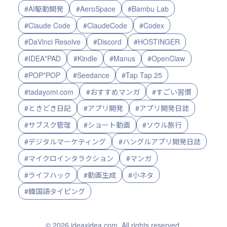
#AI駆動開発
#AeroSpace
#Bambu Lab
#Claude Code
#ClaudeCode
#Codex
#DaVinci Resolve
#Discord
#HOSTINGER
#IDEA*PAD
#Kindle
#Manus
#OpenClaw
#POP*POP
#Seedance
#Tap Tap 25
#tadayomi.com
#おすすめマンガ
#すごい習慣
#ときどき日記
#アプリ開発
#アプリ開発日誌
#サブスク管理
#ショート動画
#ソウル旅行
#デジタルマーケティング
#ハングルアプリ開発日誌
#マイクロインタラクション
#マンガ
#ライフハック
#動画生成
#小ネタ
#韓国語タイピング
© 2026 ideaxidea.com. All rights reserved.