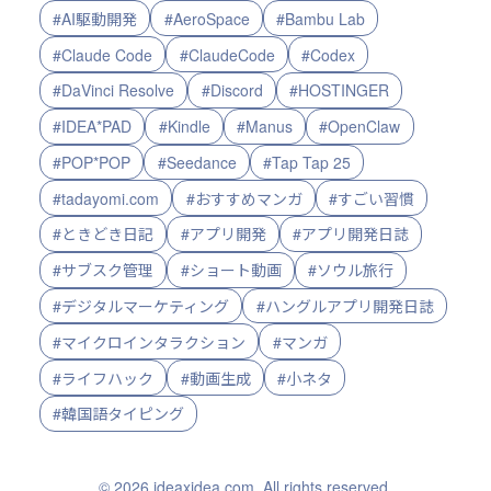
#AI駆動開発
#AeroSpace
#Bambu Lab
#Claude Code
#ClaudeCode
#Codex
#DaVinci Resolve
#Discord
#HOSTINGER
#IDEA*PAD
#Kindle
#Manus
#OpenClaw
#POP*POP
#Seedance
#Tap Tap 25
#tadayomi.com
#おすすめマンガ
#すごい習慣
#ときどき日記
#アプリ開発
#アプリ開発日誌
#サブスク管理
#ショート動画
#ソウル旅行
#デジタルマーケティング
#ハングルアプリ開発日誌
#マイクロインタラクション
#マンガ
#ライフハック
#動画生成
#小ネタ
#韓国語タイピング
© 2026 ideaxidea.com. All rights reserved.