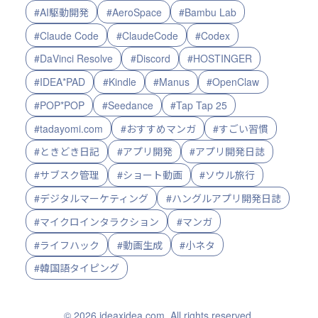
#AI駆動開発
#AeroSpace
#Bambu Lab
#Claude Code
#ClaudeCode
#Codex
#DaVinci Resolve
#Discord
#HOSTINGER
#IDEA*PAD
#Kindle
#Manus
#OpenClaw
#POP*POP
#Seedance
#Tap Tap 25
#tadayomi.com
#おすすめマンガ
#すごい習慣
#ときどき日記
#アプリ開発
#アプリ開発日誌
#サブスク管理
#ショート動画
#ソウル旅行
#デジタルマーケティング
#ハングルアプリ開発日誌
#マイクロインタラクション
#マンガ
#ライフハック
#動画生成
#小ネタ
#韓国語タイピング
© 2026 ideaxidea.com. All rights reserved.