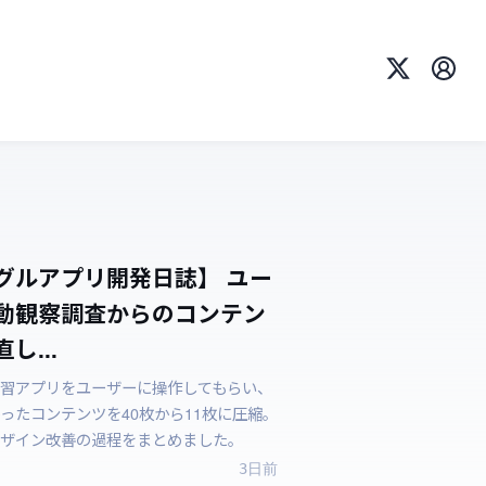
X
プロ
グルアプリ開発日誌】 ユー
動観察調査からのコンテン
し...
習アプリをユーザーに操作してもらい、
ったコンテンツを40枚から11枚に圧縮。
ザイン改善の過程をまとめました。
3日前