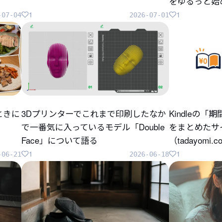
をゆるっと始
1
1
-07-04
2026-07-01
ときに
3Dプリンターでこれまで印刷したなか
Kindleの
で一番気に入っているモデル「Double
をまとめたサ
Face」について語る
（tadayomi.
1
1
-06-21
2026-06-18