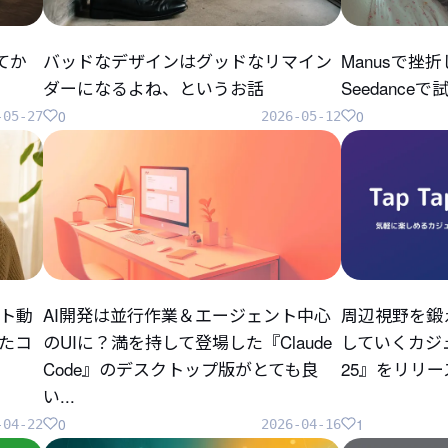
してか
バッドなデザインはグッドなリマイン
Manusで挫
ダーになるよね、というお話
Seedanc
0
0
-05-27
2026-05-12
ト動
AI開発は並行作業＆エージェント中心
周辺視野を鍛
ったコ
のUIに？満を持して登場した『Claude
していくカジュ
Code』のデスクトップ版がとても良
25』をリリ
い...
0
1
-04-22
2026-04-16