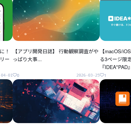
に！
【アプリ開発日誌】 行動観察調査がや
【macOS/
リリー
っぱり大事...
る3ページ限
『IDEA*P
0
1
-04-01
2026-03-25