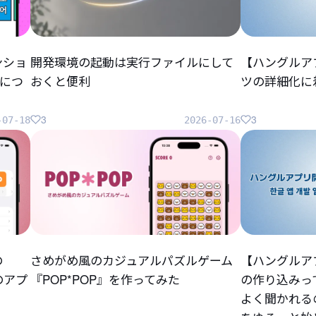
ンショ
開発環境の起動は実行ファイルにして
【ハングルア
につ
おくと便利
ツの詳細化に
3
3
-07-18
2026-07-16
の
さめがめ風のカジュアルパズルゲーム
【ハングルア
らのアプ
『POP*POP』を作ってみた
の作り込みっ
よく聞かれる