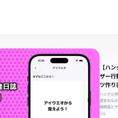
【ハン
ザー行
ツ作り直
ハングル学
読まれなか
再調査とデ
4