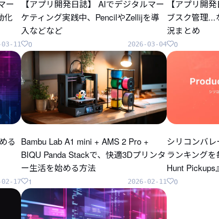
のマー
【アプリ開発日誌】 AIでデジタルマー
【アプリ開発
自動化
ケティング実践中、PencilやZellijを導
ブスク管理..
入などなど
況まとめ
0
0
-03-11
2026-03-04
じめる
Bambu Lab A1 mini + AMS 2 Pro +
シリコンバレ
BIQU Panda Stackで、快適3Dプリンタ
ランキングを毎
ー生活を始める方法
Hunt Pick
1
0
-02-17
2026-02-11