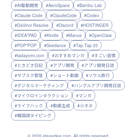
#AI駆動開発
#AeroSpace
#Bambu Lab
#Claude Code
#ClaudeCode
#Codex
#DaVinci Resolve
#Discord
#HOSTINGER
#IDEA*PAD
#Kindle
#Manus
#OpenClaw
#POP*POP
#Seedance
#Tap Tap 25
#tadayomi.com
#おすすめマンガ
#すごい習慣
#ときどき日記
#アプリ開発
#アプリ開発日誌
#サブスク管理
#ショート動画
#ソウル旅行
#デジタルマーケティング
#ハングルアプリ開発日誌
#マイクロインタラクション
#マンガ
#ライフハック
#動画生成
#小ネタ
#韓国語タイピング
© 2026 ideaxidea.com. All rights reserved.