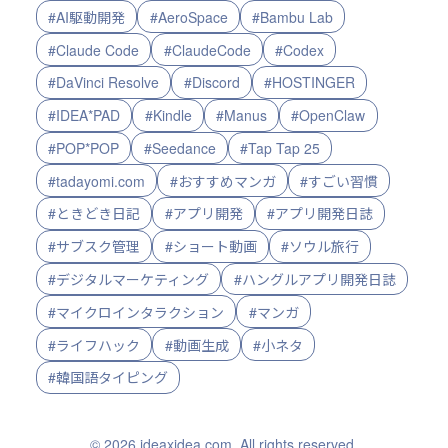
#AI駆動開発
#AeroSpace
#Bambu Lab
#Claude Code
#ClaudeCode
#Codex
#DaVinci Resolve
#Discord
#HOSTINGER
#IDEA*PAD
#Kindle
#Manus
#OpenClaw
#POP*POP
#Seedance
#Tap Tap 25
#tadayomi.com
#おすすめマンガ
#すごい習慣
#ときどき日記
#アプリ開発
#アプリ開発日誌
#サブスク管理
#ショート動画
#ソウル旅行
#デジタルマーケティング
#ハングルアプリ開発日誌
#マイクロインタラクション
#マンガ
#ライフハック
#動画生成
#小ネタ
#韓国語タイピング
© 2026 ideaxidea.com. All rights reserved.