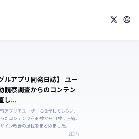
X
プロ
グルアプリ開発日誌】 ユー
動観察調査からのコンテン
し...
習アプリをユーザーに操作してもらい、
ったコンテンツを40枚から11枚に圧縮。
ザイン改善の過程をまとめました。
2日前