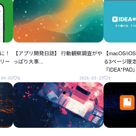
に！
【アプリ開発日誌】 行動観察調査がや
【macOS/
リリー
っぱり大事...
る3ページ限
『IDEA*P
0
1
-04-01
2026-03-25