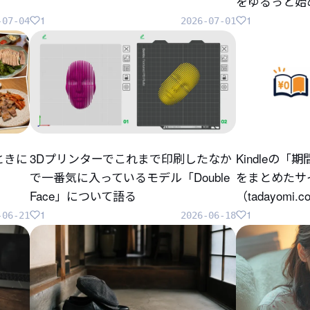
をゆるっと始
1
1
-07-04
2026-07-01
ときに
3Dプリンターでこれまで印刷したなか
Kindleの
で一番気に入っているモデル「Double
をまとめたサ
Face」について語る
（tadayomi.
1
1
-06-21
2026-06-18