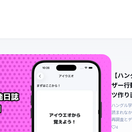
【ハン
ザー行
ツ作り直
ハングル学
読まれなか
再調査とデ
4