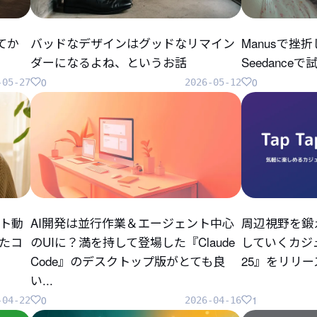
してか
バッドなデザインはグッドなリマイン
Manusで挫
ダーになるよね、というお話
Seedanc
0
0
-05-27
2026-05-12
ト動
AI開発は並行作業＆エージェント中心
周辺視野を鍛
ったコ
のUIに？満を持して登場した『Claude
していくカジュ
Code』のデスクトップ版がとても良
25』をリリ
い...
0
1
-04-22
2026-04-16