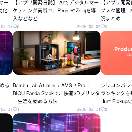
のマー
【アプリ開発日誌】 AIでデジタルマー
【アプリ開発
自動化
ケティング実践中、PencilやZellijを導
ブスク管理..
入などなど
況まとめ
0
0
-03-11
2026-03-04
じめる
Bambu Lab A1 mini + AMS 2 Pro +
シリコンバレ
BIQU Panda Stackで、快適3Dプリンタ
ランキングを毎
ー生活を始める方法
Hunt Pick
1
0
-02-17
2026-02-11