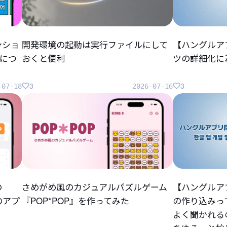
ンショ
開発環境の起動は実行ファイルにして
【ハングルア
につ
おくと便利
ツの詳細化に
3
3
-07-18
2026-07-16
の
さめがめ風のカジュアルパズルゲーム
【ハングルア
らのアプ
『POP*POP』を作ってみた
の作り込みっ
よく聞かれる