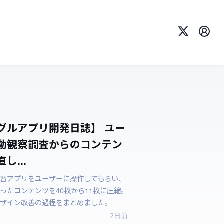
X
プロ
グルアプリ開発日誌】 ユー
動観察調査からのコンテン
し...
習アプリをユーザーに操作してもらい、
ったコンテンツを40枚から11枚に圧縮。
ザイン改善の過程をまとめました。
2日前