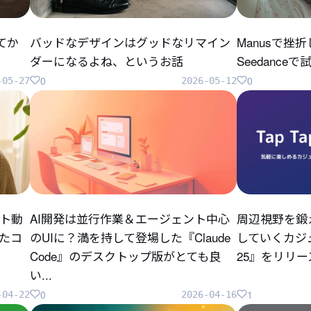
してか
バッドなデザインはグッドなリマイン
Manusで挫
ダーになるよね、というお話
Seedanc
0
0
-05-27
2026-05-12
ト動
AI開発は並行作業＆エージェント中心
周辺視野を鍛
ったコ
のUIに？満を持して登場した『Claude
していくカジュ
Code』のデスクトップ版がとても良
25』をリリ
い...
0
1
-04-22
2026-04-16