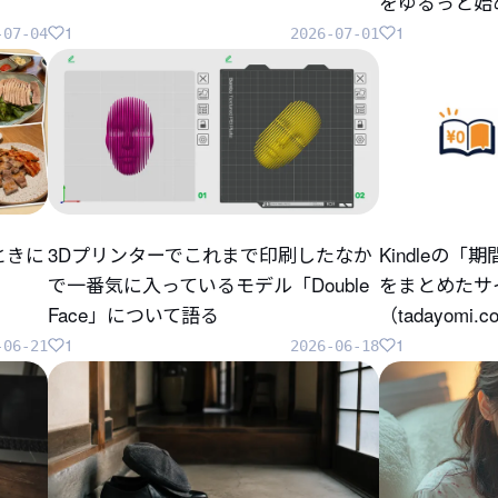
をゆるっと始
1
1
-07-04
2026-07-01
ときに
3Dプリンターでこれまで印刷したなか
Kindleの
で一番気に入っているモデル「Double
をまとめたサ
Face」について語る
（tadayomi.
1
1
-06-21
2026-06-18