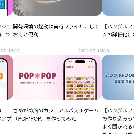
ンショ
開発環境の起動は実行ファイルにして
【ハングルア
につ
おくと便利
ツの詳細化に
3
3
-07-18
2026-07-16
の
さめがめ風のカジュアルパズルゲーム
【ハングルア
らのアプ
『POP*POP』を作ってみた
の作り込みっ
よく聞かれる