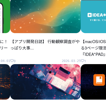
に！
【アプリ開発日誌】 行動観察調査がや
【macOS/
リリー
っぱり大事...
る3ページ限
『IDEA*P
0
1
-04-01
2026-03-25