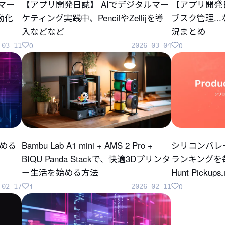
のマー
【アプリ開発日誌】 AIでデジタルマー
【アプリ開発
自動化
ケティング実践中、PencilやZellijを導
ブスク管理..
入などなど
況まとめ
0
0
-03-11
2026-03-04
じめる
Bambu Lab A1 mini + AMS 2 Pro +
シリコンバレ
BIQU Panda Stackで、快適3Dプリンタ
ランキングを毎
ー生活を始める方法
Hunt Pick
1
0
-02-17
2026-02-11