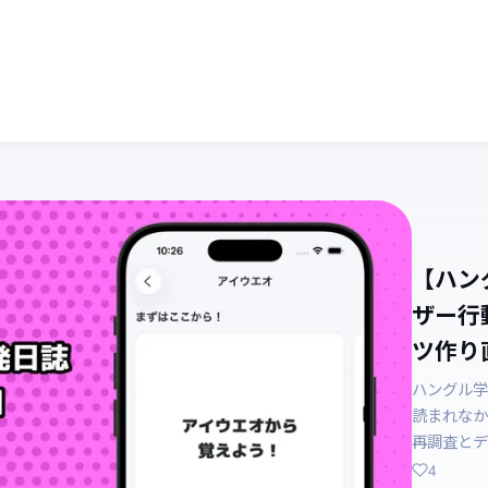
【ハン
ザー行
ツ作り直
ハングル学
読まれなか
再調査とデ
4