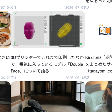
をゆるっと始
1
1
-07-04
2026-07-01
ときに
3Dプリンターでこれまで印刷したなか
Kindleの
で一番気に入っているモデル「Double
をまとめたサ
Face」について語る
（tadayomi.
1
1
-06-21
2026-06-18