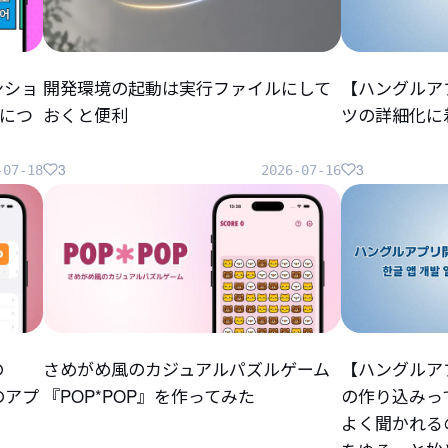
ンショ
開発環境の起動は実行ファイルにして
【ハングルア
につ
おくと便利
ツの詳細化に
3
3
-07-18
2026-07-16
の
さめがめ風のカジュアルパズルゲーム
【ハングルア
らのアプ
『POP*POP』を作ってみた
の作り込みっ
よく聞かれる