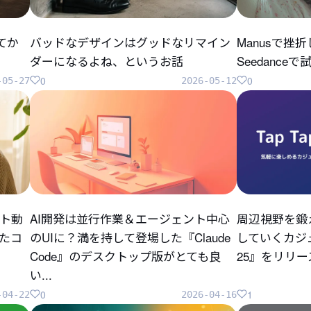
してか
バッドなデザインはグッドなリマイン
Manusで挫
ダーになるよね、というお話
Seedanc
0
0
-05-27
2026-05-12
ト動
AI開発は並行作業＆エージェント中心
周辺視野を鍛
ったコ
のUIに？満を持して登場した『Claude
していくカジュ
Code』のデスクトップ版がとても良
25』をリリ
い...
0
1
-04-22
2026-04-16