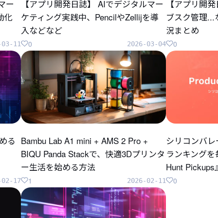
のマー
【アプリ開発日誌】 AIでデジタルマー
【アプリ開発
自動化
ケティング実践中、PencilやZellijを導
ブスク管理..
入などなど
況まとめ
0
0
-03-11
2026-03-04
じめる
Bambu Lab A1 mini + AMS 2 Pro +
シリコンバレ
BIQU Panda Stackで、快適3Dプリンタ
ランキングを毎
ー生活を始める方法
Hunt Pick
1
0
-02-17
2026-02-11