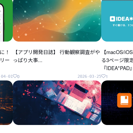
に！
【アプリ開発日誌】 行動観察調査がや
【macOS/
リリー
っぱり大事...
る3ページ限
『IDEA*P
0
1
-04-01
2026-03-25