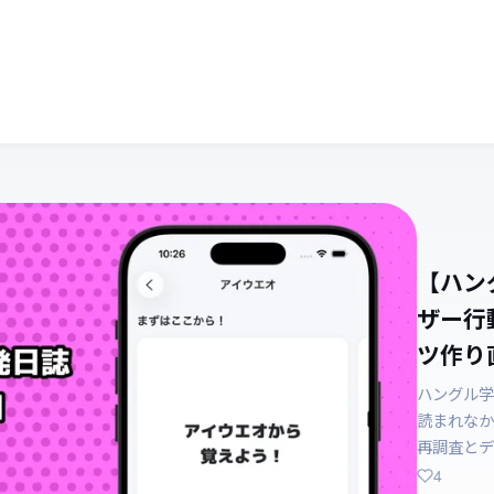
【ハン
ザー行
ツ作り直
ハングル学
読まれなか
再調査とデ
4