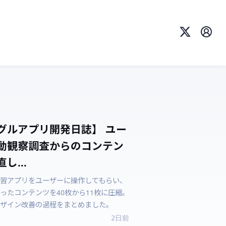
X
プロ
グルアプリ開発日誌】 ユー
動観察調査からのコンテン
し...
習アプリをユーザーに操作してもらい、
ったコンテンツを40枚から11枚に圧縮。
ザイン改善の過程をまとめました。
2日前