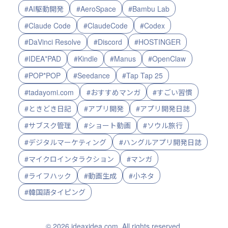
#AI駆動開発
#AeroSpace
#Bambu Lab
#Claude Code
#ClaudeCode
#Codex
#DaVinci Resolve
#Discord
#HOSTINGER
#IDEA*PAD
#Kindle
#Manus
#OpenClaw
#POP*POP
#Seedance
#Tap Tap 25
#tadayomi.com
#おすすめマンガ
#すごい習慣
#ときどき日記
#アプリ開発
#アプリ開発日誌
#サブスク管理
#ショート動画
#ソウル旅行
#デジタルマーケティング
#ハングルアプリ開発日誌
#マイクロインタラクション
#マンガ
#ライフハック
#動画生成
#小ネタ
#韓国語タイピング
© 2026 ideaxidea.com. All rights reserved.