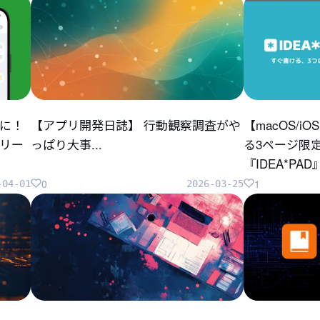
に！
【アプリ開発日誌】 行動観察調査がや
【macOS/
リリー
っぱり大事...
る3ページ限
『IDEA*P
0
1
-04-01
2026-03-25