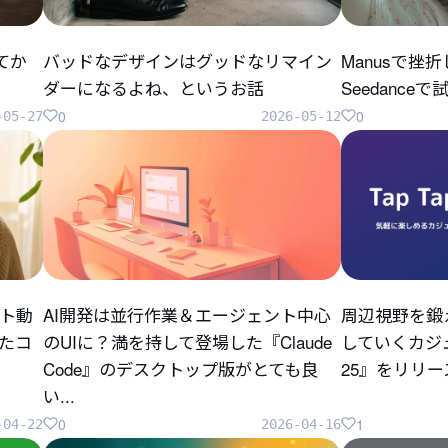
してか
バッドなデザインはグッドなリマイン
Manusで挫
ダーになるよね、というお話
Seedanc
0
0
-05-27
2026-05-12
ト動
AI開発は並行作業＆エージェント中心
周辺視野を鍛
ったコ
のUIに？満を持して登場した『Claude
していくカジュ
Code』のデスクトップ版がとても良
25』をリリ
い...
0
1
-04-22
2026-04-16