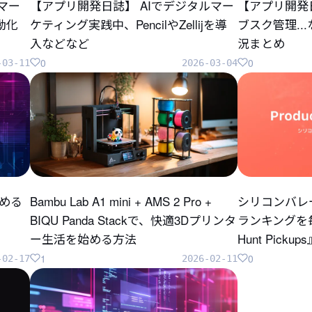
のマー
【アプリ開発日誌】 AIでデジタルマー
【アプリ開発
自動化
ケティング実践中、PencilやZellijを導
ブスク管理..
入などなど
況まとめ
0
0
-03-11
2026-03-04
じめる
Bambu Lab A1 mini + AMS 2 Pro +
シリコンバレ
BIQU Panda Stackで、快適3Dプリンタ
ランキングを毎
ー生活を始める方法
Hunt Pick
1
0
-02-17
2026-02-11