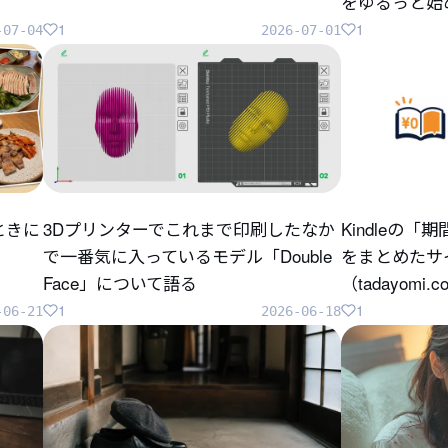
をゆるっと始
1
1
-07-04
2026-07-01
ときに
3Dプリンターでこれまで印刷したなか
Kindleの
で一番気に入っているモデル「Double
をまとめたサ
Face」について語る
（tadayomi.
1
1
-06-21
2026-06-18