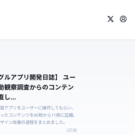
X
プロ
グルアプリ開発日誌】 ユー
動観察調査からのコンテン
し...
習アプリをユーザーに操作してもらい、
ったコンテンツを40枚から11枚に圧縮。
ザイン改善の過程をまとめました。
2日前