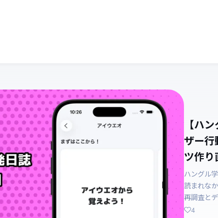
【ハン
ザー行
ツ作り直
ハングル学
読まれなか
再調査とデ
4