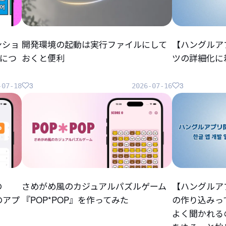
ンショ
開発環境の起動は実行ファイルにして
【ハングルア
につ
おくと便利
ツの詳細化に
3
3
-07-18
2026-07-16
の
さめがめ風のカジュアルパズルゲーム
【ハングルア
らのアプ
『POP*POP』を作ってみた
の作り込みっ
よく聞かれる