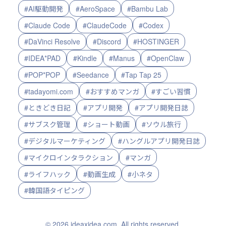
#AI駆動開発
#AeroSpace
#Bambu Lab
#Claude Code
#ClaudeCode
#Codex
#DaVinci Resolve
#Discord
#HOSTINGER
#IDEA*PAD
#Kindle
#Manus
#OpenClaw
#POP*POP
#Seedance
#Tap Tap 25
#tadayomi.com
#おすすめマンガ
#すごい習慣
#ときどき日記
#アプリ開発
#アプリ開発日誌
#サブスク管理
#ショート動画
#ソウル旅行
#デジタルマーケティング
#ハングルアプリ開発日誌
#マイクロインタラクション
#マンガ
#ライフハック
#動画生成
#小ネタ
#韓国語タイピング
© 2026 ideaxidea.com. All rights reserved.