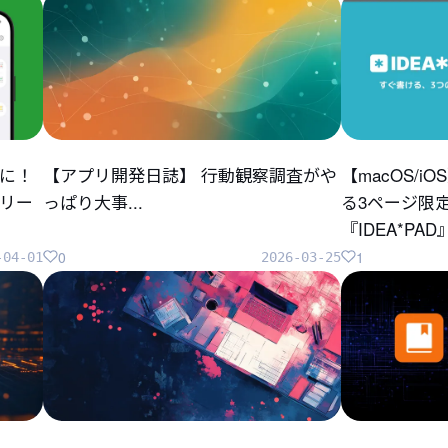
に！
【アプリ開発日誌】 行動観察調査がや
【macOS/
リリー
っぱり大事...
る3ページ限
『IDEA*P
0
1
-04-01
2026-03-25