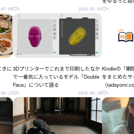
をゆるっと始
1
1
-07-04
2026-07-01
ときに
3Dプリンターでこれまで印刷したなか
Kindleの
で一番気に入っているモデル「Double
をまとめたサ
Face」について語る
（tadayomi.
1
1
-06-21
2026-06-18