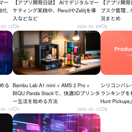
のマー
【アプリ開発日誌】 AIでデジタルマー
【アプリ開発
自動化
ケティング実践中、PencilやZellijを導
ブスク管理..
入などなど
況まとめ
0
0
-03-11
2026-03-04
じめる
Bambu Lab A1 mini + AMS 2 Pro +
シリコンバレ
BIQU Panda Stackで、快適3Dプリンタ
ランキングを毎
ー生活を始める方法
Hunt Pick
1
0
-02-17
2026-02-11