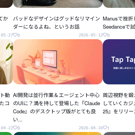
してか
バッドなデザインはグッドなリマイン
Manusで挫
ダーになるよね、というお話
Seedanc
0
0
-05-27
2026-05-12
ト動
AI開発は並行作業＆エージェント中心
周辺視野を鍛
ったコ
のUIに？満を持して登場した『Claude
していくカジュ
Code』のデスクトップ版がとても良
25』をリリ
い...
0
1
-04-22
2026-04-16