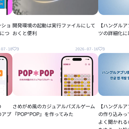
ンショ
開発環境の起動は実行ファイルにして
【ハングルア
につ
おくと便利
ツの詳細化に
3
3
-07-18
2026-07-16
の
さめがめ風のカジュアルパズルゲーム
【ハングルア
らのアプ
『POP*POP』を作ってみた
の作り込みっ
よく聞かれる