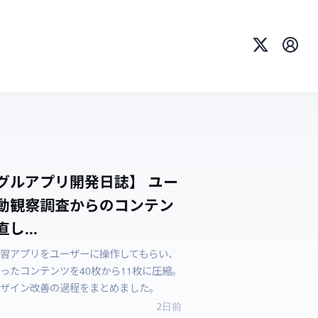
X
プロ
グルアプリ開発日誌】 ユー
動観察調査からのコンテン
し...
習アプリをユーザーに操作してもらい、
ったコンテンツを40枚から11枚に圧縮。
ザイン改善の過程をまとめました。
2日前