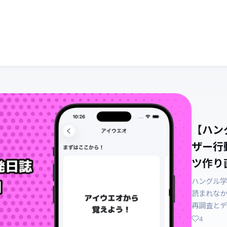
【ハン
ザー行
ツ作り直
ハングル学
読まれなか
再調査とデ
4