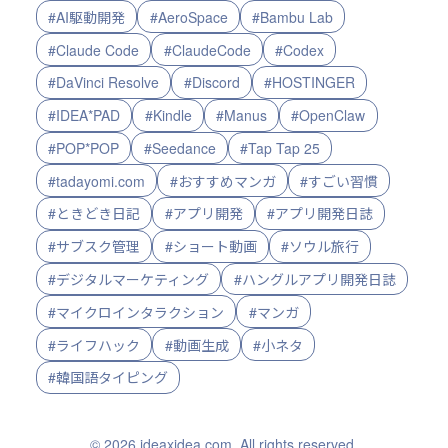
#AI駆動開発
#AeroSpace
#Bambu Lab
#Claude Code
#ClaudeCode
#Codex
#DaVinci Resolve
#Discord
#HOSTINGER
#IDEA*PAD
#Kindle
#Manus
#OpenClaw
#POP*POP
#Seedance
#Tap Tap 25
#tadayomi.com
#おすすめマンガ
#すごい習慣
#ときどき日記
#アプリ開発
#アプリ開発日誌
#サブスク管理
#ショート動画
#ソウル旅行
#デジタルマーケティング
#ハングルアプリ開発日誌
#マイクロインタラクション
#マンガ
#ライフハック
#動画生成
#小ネタ
#韓国語タイピング
© 2026 ideaxidea.com. All rights reserved.