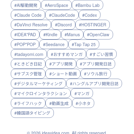
#AI駆動開発
#AeroSpace
#Bambu Lab
#Claude Code
#ClaudeCode
#Codex
#DaVinci Resolve
#Discord
#HOSTINGER
#IDEA*PAD
#Kindle
#Manus
#OpenClaw
#POP*POP
#Seedance
#Tap Tap 25
#tadayomi.com
#おすすめマンガ
#すごい習慣
#ときどき日記
#アプリ開発
#アプリ開発日誌
#サブスク管理
#ショート動画
#ソウル旅行
#デジタルマーケティング
#ハングルアプリ開発日誌
#マイクロインタラクション
#マンガ
#ライフハック
#動画生成
#小ネタ
#韓国語タイピング
© 2026 ideaxidea.com. All rights reserved.