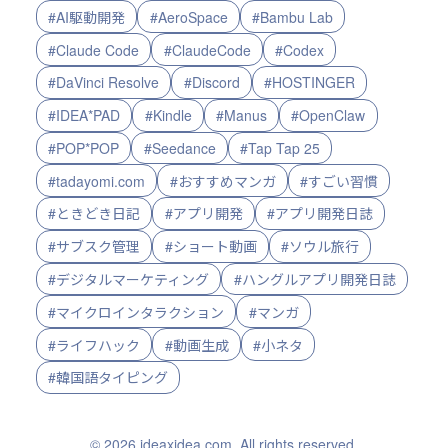
#AI駆動開発
#AeroSpace
#Bambu Lab
#Claude Code
#ClaudeCode
#Codex
#DaVinci Resolve
#Discord
#HOSTINGER
#IDEA*PAD
#Kindle
#Manus
#OpenClaw
#POP*POP
#Seedance
#Tap Tap 25
#tadayomi.com
#おすすめマンガ
#すごい習慣
#ときどき日記
#アプリ開発
#アプリ開発日誌
#サブスク管理
#ショート動画
#ソウル旅行
#デジタルマーケティング
#ハングルアプリ開発日誌
#マイクロインタラクション
#マンガ
#ライフハック
#動画生成
#小ネタ
#韓国語タイピング
© 2026 ideaxidea.com. All rights reserved.