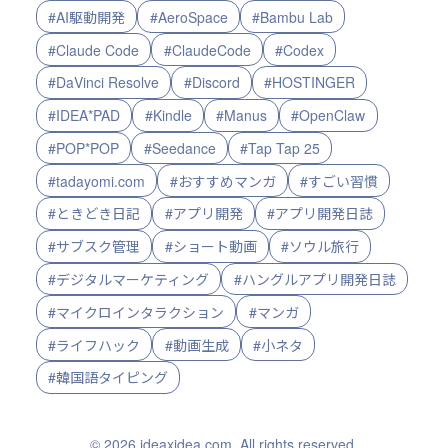
#AI駆動開発
#AeroSpace
#Bambu Lab
#Claude Code
#ClaudeCode
#Codex
#DaVinci Resolve
#Discord
#HOSTINGER
#IDEA*PAD
#Kindle
#Manus
#OpenClaw
#POP*POP
#Seedance
#Tap Tap 25
#tadayomi.com
#おすすめマンガ
#すごい習慣
#ときどき日記
#アプリ開発
#アプリ開発日誌
#サブスク管理
#ショート動画
#ソウル旅行
#デジタルマーケティング
#ハングルアプリ開発日誌
#マイクロインタラクション
#マンガ
#ライフハック
#動画生成
#小ネタ
#韓国語タイピング
© 2026 ideaxidea.com. All rights reserved.