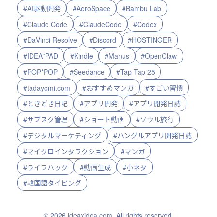
#AI駆動開発
#AeroSpace
#Bambu Lab
#Claude Code
#ClaudeCode
#Codex
#DaVinci Resolve
#Discord
#HOSTINGER
#IDEA*PAD
#Kindle
#Manus
#OpenClaw
#POP*POP
#Seedance
#Tap Tap 25
#tadayomi.com
#おすすめマンガ
#すごい習慣
#ときどき日記
#アプリ開発
#アプリ開発日誌
#サブスク管理
#ショート動画
#ソウル旅行
#デジタルマーケティング
#ハングルアプリ開発日誌
#マイクロインタラクション
#マンガ
#ライフハック
#動画生成
#小ネタ
#韓国語タイピング
© 2026 ideaxidea.com. All rights reserved.