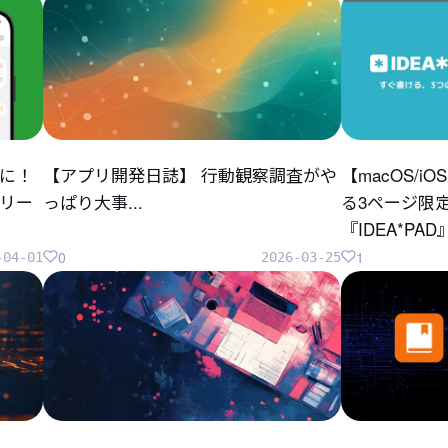
に！
【アプリ開発日誌】 行動観察調査がや
【macOS/
リリー
っぱり大事...
る3ページ限
『IDEA*P
0
1
-04-01
2026-03-25