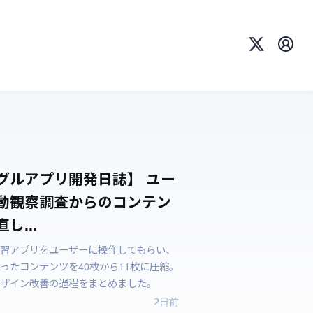
X
プロ
グルアプリ開発日誌】 ユー
動観察調査からのコンテン
し...
習アプリをユーザーに操作してもらい、
ったコンテンツを40枚から11枚に圧縮。
ザイン改善の過程をまとめました。
2日前