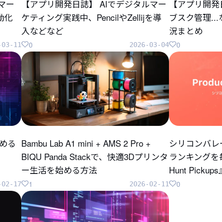
のマー
【アプリ開発日誌】 AIでデジタルマー
【アプリ開発
自動化
ケティング実践中、PencilやZellijを導
ブスク管理..
入などなど
況まとめ
0
0
-03-11
2026-03-04
じめる
Bambu Lab A1 mini + AMS 2 Pro +
シリコンバレ
BIQU Panda Stackで、快適3Dプリンタ
ランキングを毎
ー生活を始める方法
Hunt Pick
1
0
-02-17
2026-02-11