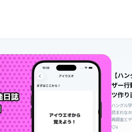
【ハン
ザー行
ツ作り直
ハングル学
読まれなか
再調査とデ
4