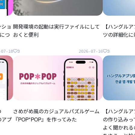
ンショ
開発環境の起動は実行ファイルにして
【ハングルア
につ
おくと便利
ツの詳細化に
3
3
-07-18
2026-07-16
の
さめがめ風のカジュアルパズルゲーム
【ハングルア
らのアプ
『POP*POP』を作ってみた
の作り込みっ
よく聞かれる