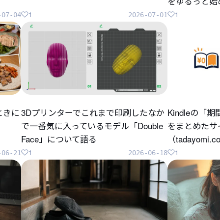
をゆるっと始
1
1
-07-04
2026-07-01
ときに
3Dプリンターでこれまで印刷したなか
Kindleの
で一番気に入っているモデル「Double
をまとめたサ
Face」について語る
（tadayomi.
1
1
-06-21
2026-06-18