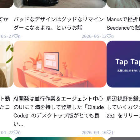
してか
バッドなデザインはグッドなリマイン
Manusで挫
ダーになるよね、というお話
Seedanc
0
0
-05-27
2026-05-12
ト動
AI開発は並行作業＆エージェント中心
周辺視野を鍛
ったコ
のUIに？満を持して登場した『Claude
していくカジュ
Code』のデスクトップ版がとても良
25』をリリ
い...
0
1
-04-22
2026-04-16