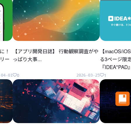
に！
【アプリ開発日誌】 行動観察調査がや
【macOS/
リリー
っぱり大事...
る3ページ限
『IDEA*P
0
1
-04-01
2026-03-25