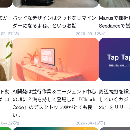
してか
バッドなデザインはグッドなリマイン
Manusで挫
ダーになるよね、というお話
Seedanc
0
0
-05-27
2026-05-12
ト動
AI開発は並行作業＆エージェント中心
周辺視野を鍛
ったコ
のUIに？満を持して登場した『Claude
していくカジュ
Code』のデスクトップ版がとても良
25』をリリ
い...
0
1
-04-22
2026-04-16