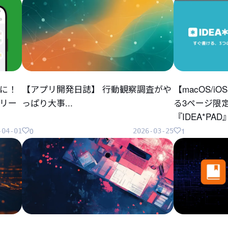
に！
【アプリ開発日誌】 行動観察調査がや
【macOS/
リリー
っぱり大事...
る3ページ限
『IDEA*P
0
1
-04-01
2026-03-25