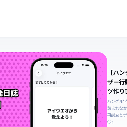
【ハン
ザー行
ツ作り直
ハングル学
読まれなか
再調査とデ
4