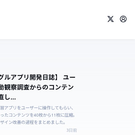
X
プロ
グルアプリ開発日誌】 ユー
動観察調査からのコンテン
し...
習アプリをユーザーに操作してもらい、
ったコンテンツを40枚から11枚に圧縮。
ザイン改善の過程をまとめました。
3日前