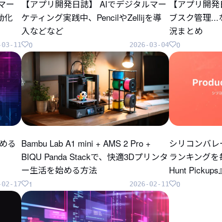
のマー
【アプリ開発日誌】 AIでデジタルマー
【アプリ開発
自動化
ケティング実践中、PencilやZellijを導
ブスク管理..
入などなど
況まとめ
0
0
-03-11
2026-03-04
じめる
Bambu Lab A1 mini + AMS 2 Pro +
シリコンバレ
BIQU Panda Stackで、快適3Dプリンタ
ランキングを毎
ー生活を始める方法
Hunt Pick
1
0
-02-17
2026-02-11