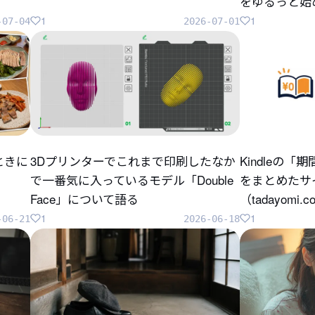
をゆるっと始
1
1
-07-04
2026-07-01
ときに
3Dプリンターでこれまで印刷したなか
Kindleの
で一番気に入っているモデル「Double
をまとめたサ
Face」について語る
（tadayomi.
1
1
-06-21
2026-06-18