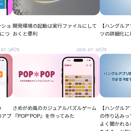
ンショ
開発環境の起動は実行ファイルにして
【ハングルア
につ
おくと便利
ツの詳細化に
3
3
-07-18
2026-07-16
の
さめがめ風のカジュアルパズルゲーム
【ハングルア
らのアプ
『POP*POP』を作ってみた
の作り込みっ
よく聞かれる