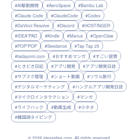
#AI駆動開発
#AeroSpace
#Bambu Lab
#Claude Code
#ClaudeCode
#Codex
#DaVinci Resolve
#Discord
#HOSTINGER
#IDEA*PAD
#Kindle
#Manus
#OpenClaw
#POP*POP
#Seedance
#Tap Tap 25
#tadayomi.com
#おすすめマンガ
#すごい習慣
#ときどき日記
#アプリ開発
#アプリ開発日誌
#サブスク管理
#ショート動画
#ソウル旅行
#デジタルマーケティング
#ハングルアプリ開発日誌
#マイクロインタラクション
#マンガ
#ライフハック
#動画生成
#小ネタ
#韓国語タイピング
© 2026 ideaxidea.com. All rights reserved.