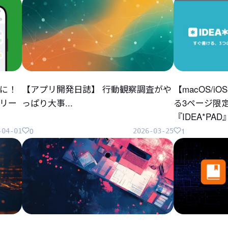
に！
【アプリ開発日誌】 行動観察調査がや
【macOS/
リリー
っぱり大事...
る3ページ限
『IDEA*P
0
1
-04-01
2026-03-25