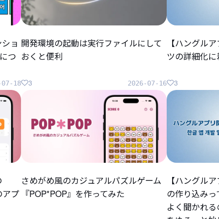
ンショ
開発環境の起動は実行ファイルにして
【ハングルア
につ
おくと便利
ツの詳細化に
3
3
-07-18
2026-07-16
の
さめがめ風のカジュアルパズルゲーム
【ハングルア
らのアプ
『POP*POP』を作ってみた
の作り込みっ
よく聞かれる