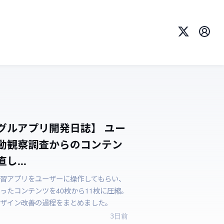
X
プロ
グルアプリ開発日誌】 ユー
動観察調査からのコンテン
し...
習アプリをユーザーに操作してもらい、
ったコンテンツを40枚から11枚に圧縮。
ザイン改善の過程をまとめました。
3日前