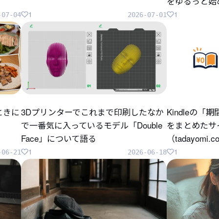
をゆるっと始
1
1
-07-04
2026-07-01
ときに
3Dプリンターでこれまで印刷したなか
Kindleの
で一番気に入っているモデル「Double
をまとめたサ
Face」について語る
（tadayomi.
1
1
-06-21
2026-06-18