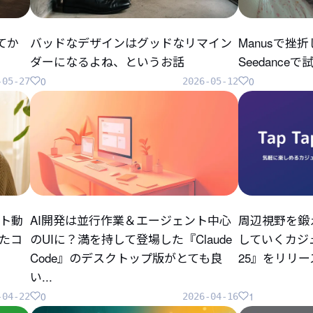
してか
バッドなデザインはグッドなリマイン
Manusで挫
ダーになるよね、というお話
Seedanc
0
0
-05-27
2026-05-12
ト動
AI開発は並行作業＆エージェント中心
周辺視野を鍛
ったコ
のUIに？満を持して登場した『Claude
していくカジュ
Code』のデスクトップ版がとても良
25』をリリ
い...
0
1
-04-22
2026-04-16