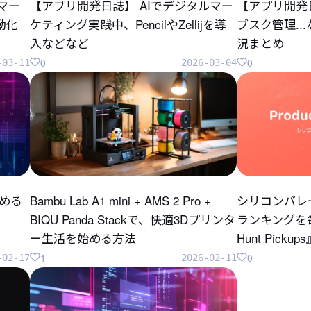
のマー
【アプリ開発日誌】 AIでデジタルマー
【アプリ開発
自動化
ケティング実践中、PencilやZellijを導
ブスク管理..
入などなど
況まとめ
0
0
-03-11
2026-03-04
じめる
Bambu Lab A1 mini + AMS 2 Pro +
シリコンバレ
BIQU Panda Stackで、快適3Dプリンタ
ランキングを毎
ー生活を始める方法
Hunt Pick
1
0
-02-17
2026-02-11