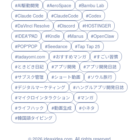
#AI駆動開発
#AeroSpace
#Bambu Lab
#Claude Code
#ClaudeCode
#Codex
#DaVinci Resolve
#Discord
#HOSTINGER
#IDEA*PAD
#Kindle
#Manus
#OpenClaw
#POP*POP
#Seedance
#Tap Tap 25
#tadayomi.com
#おすすめマンガ
#すごい習慣
#ときどき日記
#アプリ開発
#アプリ開発日誌
#サブスク管理
#ショート動画
#ソウル旅行
#デジタルマーケティング
#ハングルアプリ開発日誌
#マイクロインタラクション
#マンガ
#ライフハック
#動画生成
#小ネタ
#韓国語タイピング
© 2026 ideaxidea.com. All rights reserved.