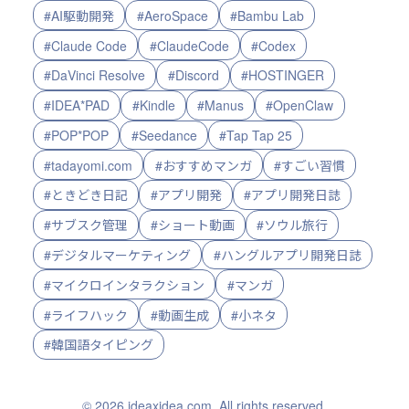
#AI駆動開発
#AeroSpace
#Bambu Lab
#Claude Code
#ClaudeCode
#Codex
#DaVinci Resolve
#Discord
#HOSTINGER
#IDEA*PAD
#Kindle
#Manus
#OpenClaw
#POP*POP
#Seedance
#Tap Tap 25
#tadayomi.com
#おすすめマンガ
#すごい習慣
#ときどき日記
#アプリ開発
#アプリ開発日誌
#サブスク管理
#ショート動画
#ソウル旅行
#デジタルマーケティング
#ハングルアプリ開発日誌
#マイクロインタラクション
#マンガ
#ライフハック
#動画生成
#小ネタ
#韓国語タイピング
© 2026 ideaxidea.com. All rights reserved.