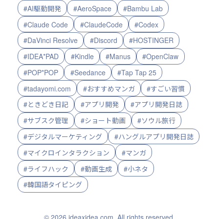
#AI駆動開発
#AeroSpace
#Bambu Lab
#Claude Code
#ClaudeCode
#Codex
#DaVinci Resolve
#Discord
#HOSTINGER
#IDEA*PAD
#Kindle
#Manus
#OpenClaw
#POP*POP
#Seedance
#Tap Tap 25
#tadayomi.com
#おすすめマンガ
#すごい習慣
#ときどき日記
#アプリ開発
#アプリ開発日誌
#サブスク管理
#ショート動画
#ソウル旅行
#デジタルマーケティング
#ハングルアプリ開発日誌
#マイクロインタラクション
#マンガ
#ライフハック
#動画生成
#小ネタ
#韓国語タイピング
© 2026 ideaxidea.com. All rights reserved.