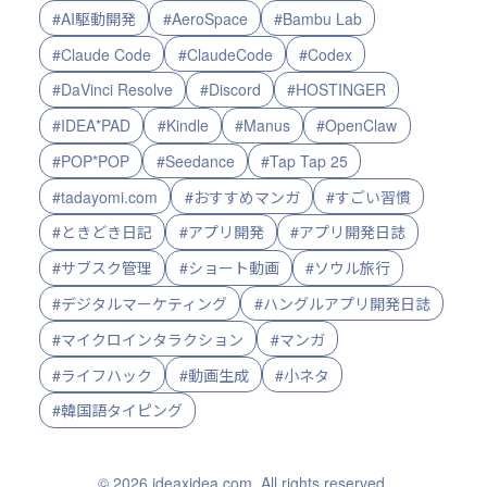
#AI駆動開発
#AeroSpace
#Bambu Lab
#Claude Code
#ClaudeCode
#Codex
#DaVinci Resolve
#Discord
#HOSTINGER
#IDEA*PAD
#Kindle
#Manus
#OpenClaw
#POP*POP
#Seedance
#Tap Tap 25
#tadayomi.com
#おすすめマンガ
#すごい習慣
#ときどき日記
#アプリ開発
#アプリ開発日誌
#サブスク管理
#ショート動画
#ソウル旅行
#デジタルマーケティング
#ハングルアプリ開発日誌
#マイクロインタラクション
#マンガ
#ライフハック
#動画生成
#小ネタ
#韓国語タイピング
© 2026 ideaxidea.com. All rights reserved.