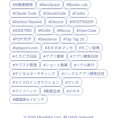
#AI駆動開発
#AeroSpace
#Bambu Lab
#Claude Code
#ClaudeCode
#Codex
#DaVinci Resolve
#Discord
#HOSTINGER
#IDEA*PAD
#Kindle
#Manus
#OpenClaw
#POP*POP
#Seedance
#Tap Tap 25
#tadayomi.com
#おすすめマンガ
#すごい習慣
#ときどき日記
#アプリ開発
#アプリ開発日誌
#サブスク管理
#ショート動画
#ソウル旅行
#デジタルマーケティング
#ハングルアプリ開発日誌
#マイクロインタラクション
#マンガ
#ライフハック
#動画生成
#小ネタ
#韓国語タイピング
© 2026 ideaxidea.com. All rights reserved.