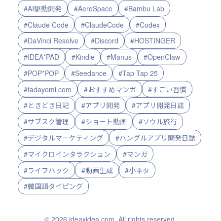
#AI駆動開発
#AeroSpace
#Bambu Lab
#Claude Code
#ClaudeCode
#Codex
#DaVinci Resolve
#Discord
#HOSTINGER
#IDEA*PAD
#Kindle
#Manus
#OpenClaw
#POP*POP
#Seedance
#Tap Tap 25
#tadayomi.com
#おすすめマンガ
#すごい習慣
#ときどき日記
#アプリ開発
#アプリ開発日誌
#サブスク管理
#ショート動画
#ソウル旅行
#デジタルマーケティング
#ハングルアプリ開発日誌
#マイクロインタラクション
#マンガ
#ライフハック
#動画生成
#小ネタ
#韓国語タイピング
© 2026 ideaxidea.com. All rights reserved.