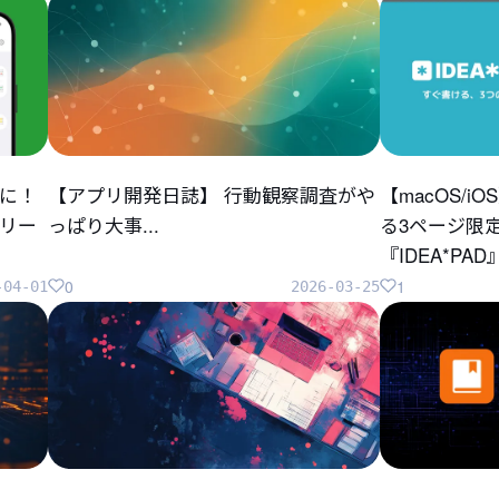
に！
【アプリ開発日誌】 行動観察調査がや
【macOS/
リリー
っぱり大事...
る3ページ限
『IDEA*P
0
1
-04-01
2026-03-25