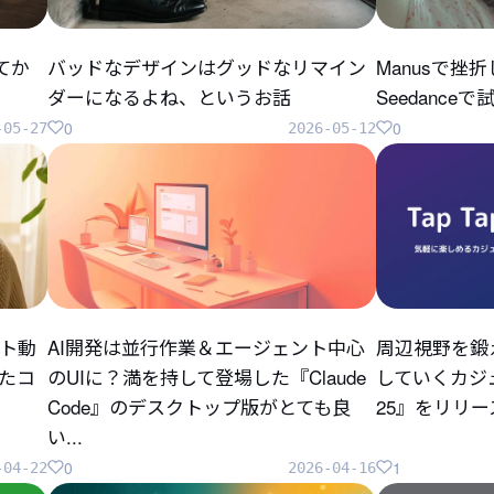
してか
バッドなデザインはグッドなリマイン
Manusで挫
ダーになるよね、というお話
Seedanc
0
0
-05-27
2026-05-12
ト動
AI開発は並行作業＆エージェント中心
周辺視野を鍛
ったコ
のUIに？満を持して登場した『Claude
していくカジュ
Code』のデスクトップ版がとても良
25』をリリ
い...
0
1
-04-22
2026-04-16