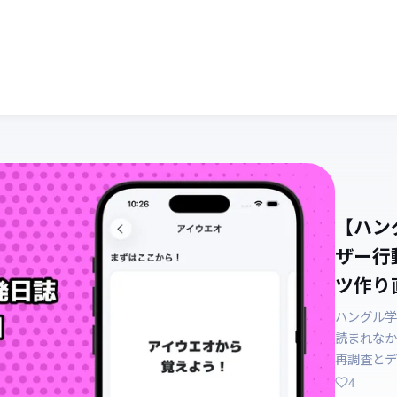
【ハン
ザー行
ツ作り直
ハングル学
読まれなか
再調査とデ
4