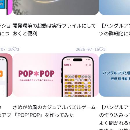
ンショ
開発環境の起動は実行ファイルにして
【ハングルア
につ
おくと便利
ツの詳細化に
3
3
-07-18
2026-07-16
の
さめがめ風のカジュアルパズルゲーム
【ハングルア
らのアプ
『POP*POP』を作ってみた
の作り込みっ
よく聞かれる