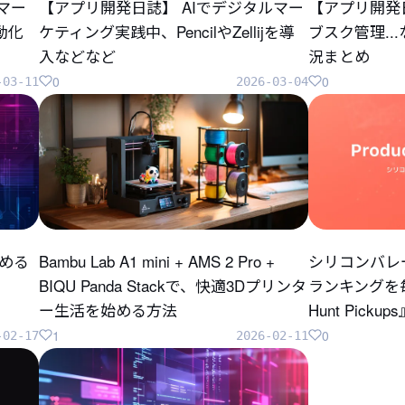
のマー
【アプリ開発日誌】 AIでデジタルマー
【アプリ開発
自動化
ケティング実践中、PencilやZellijを導
ブスク管理..
入などなど
況まとめ
0
0
-03-11
2026-03-04
じめる
Bambu Lab A1 mini + AMS 2 Pro +
シリコンバレ
BIQU Panda Stackで、快適3Dプリンタ
ランキングを毎
ー生活を始める方法
Hunt Pick
1
0
-02-17
2026-02-11