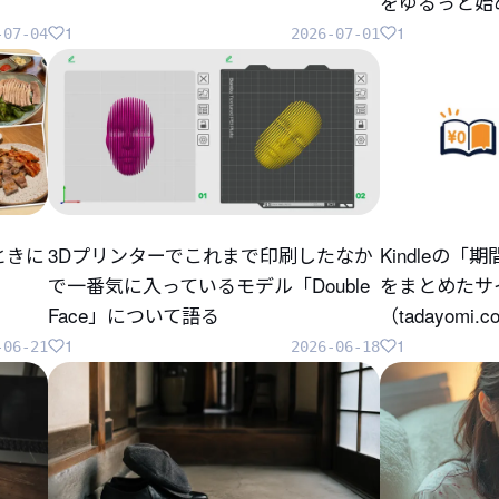
をゆるっと始
1
1
-07-04
2026-07-01
ときに
3Dプリンターでこれまで印刷したなか
Kindleの
で一番気に入っているモデル「Double
をまとめたサ
Face」について語る
（tadayomi.
1
1
-06-21
2026-06-18