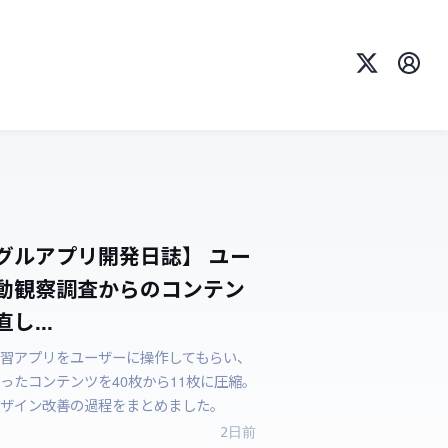
X
プロ
グルアプリ開発日誌】 ユー
動観察調査からのコンテン
し...
習アプリをユーザーに操作してもらい、
ったコンテンツを40枚から11枚に圧縮。
ザイン改善の過程をまとめました。
2日前