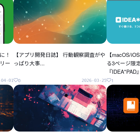
に！
【アプリ開発日誌】 行動観察調査がや
【macOS/
リリー
っぱり大事...
る3ページ限
『IDEA*P
0
1
-04-01
2026-03-25