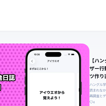
【ハン
ザー行
ツ作り直
ハングル学
読まれなか
再調査とデ
4