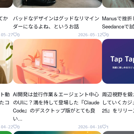
してか
バッドなデザインはグッドなリマイン
Manusで挫
ダーになるよね、というお話
Seedanc
0
0
-05-27
2026-05-12
ト動
AI開発は並行作業＆エージェント中心
周辺視野を鍛
ったコ
のUIに？満を持して登場した『Claude
していくカジュ
Code』のデスクトップ版がとても良
25』をリリ
い...
0
1
-04-22
2026-04-16