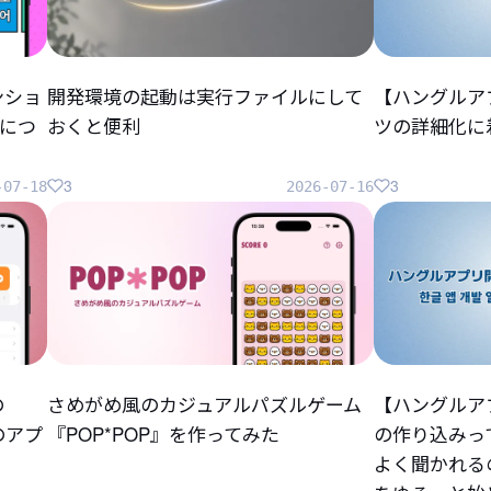
ンショ
開発環境の起動は実行ファイルにして
【ハングルア
につ
おくと便利
ツの詳細化に
3
3
-07-18
2026-07-16
の
さめがめ風のカジュアルパズルゲーム
【ハングルア
らのアプ
『POP*POP』を作ってみた
の作り込みっ
よく聞かれる