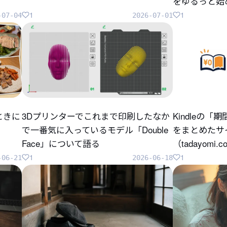
をゆるっと始
1
1
-07-04
2026-07-01
ときに
3Dプリンターでこれまで印刷したなか
Kindleの
で一番気に入っているモデル「Double
をまとめたサ
Face」について語る
（tadayomi.
1
1
-06-21
2026-06-18