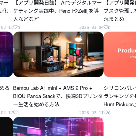
のマー
【アプリ開発日誌】 AIでデジタルマー
【アプリ開発
自動化
ケティング実践中、PencilやZellijを導
ブスク管理..
入などなど
況まとめ
0
0
-03-11
2026-03-04
じめる
Bambu Lab A1 mini + AMS 2 Pro +
シリコンバレ
BIQU Panda Stackで、快適3Dプリンタ
ランキングを毎
ー生活を始める方法
Hunt Pick
1
0
-02-17
2026-02-11