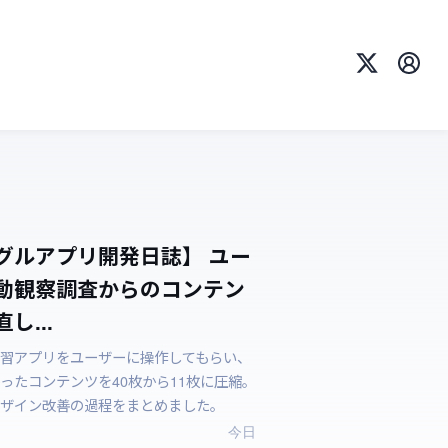
X
プロ
グルアプリ開発日誌】 ユー
動観察調査からのコンテン
し...
習アプリをユーザーに操作してもらい、
ったコンテンツを40枚から11枚に圧縮。
ザイン改善の過程をまとめました。
今日