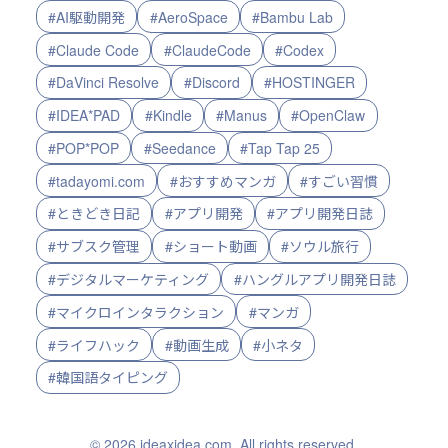
#AI駆動開発
#AeroSpace
#Bambu Lab
#Claude Code
#ClaudeCode
#Codex
#DaVinci Resolve
#Discord
#HOSTINGER
#IDEA*PAD
#Kindle
#Manus
#OpenClaw
#POP*POP
#Seedance
#Tap Tap 25
#tadayomi.com
#おすすめマンガ
#すごい習慣
#ときどき日記
#アプリ開発
#アプリ開発日誌
#サブスク管理
#ショート動画
#ソウル旅行
#デジタルマーケティング
#ハングルアプリ開発日誌
#マイクロインタラクション
#マンガ
#ライフハック
#動画生成
#小ネタ
#韓国語タイピング
© 2026 ideaxidea.com. All rights reserved.