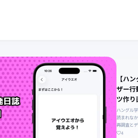
【ハン
ザー行
ツ作り直
ハングル学
読まれなか
再調査とデ
4