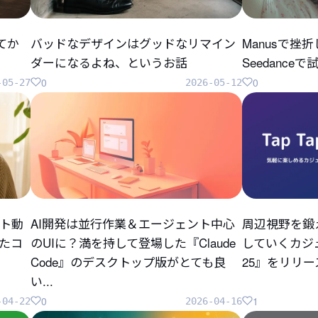
してか
バッドなデザインはグッドなリマイン
Manusで挫
ダーになるよね、というお話
Seedanc
0
0
-05-27
2026-05-12
ト動
AI開発は並行作業＆エージェント中心
周辺視野を鍛
ったコ
のUIに？満を持して登場した『Claude
していくカジュ
Code』のデスクトップ版がとても良
25』をリリ
い...
0
1
-04-22
2026-04-16