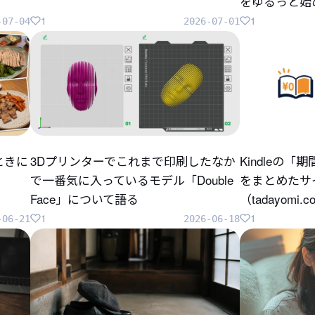
をゆるっと始
1
1
-07-04
2026-07-01
ときに
3Dプリンターでこれまで印刷したなか
Kindleの
で一番気に入っているモデル「Double
をまとめたサ
Face」について語る
（tadayomi.
1
1
-06-21
2026-06-18