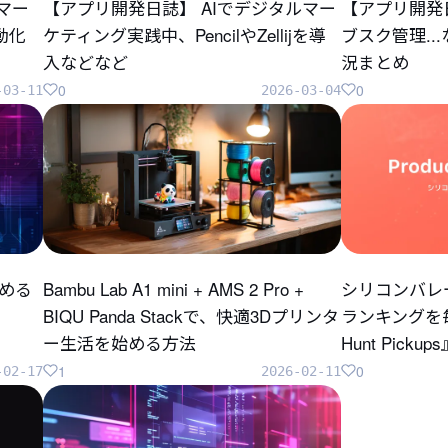
のマー
【アプリ開発日誌】 AIでデジタルマー
【アプリ開発
自動化
ケティング実践中、PencilやZellijを導
ブスク管理..
入などなど
況まとめ
0
0
-03-11
2026-03-04
じめる
Bambu Lab A1 mini + AMS 2 Pro +
シリコンバレ
BIQU Panda Stackで、快適3Dプリンタ
ランキングを毎
ー生活を始める方法
Hunt Pick
1
0
-02-17
2026-02-11