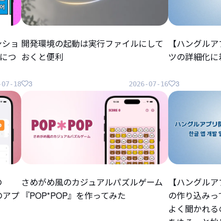
ンショ
開発環境の起動は実行ファイルにして
【ハングルア
につ
おくと便利
ツの詳細化に
3
3
-07-18
2026-07-16
の
さめがめ風のカジュアルパズルゲーム
【ハングルア
らのアプ
『POP*POP』を作ってみた
の作り込みっ
よく聞かれる