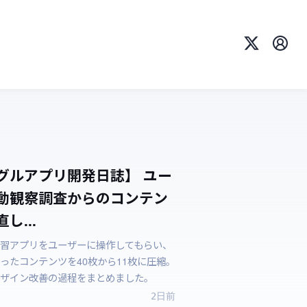
X
プロ
グルアプリ開発日誌】 ユー
動観察調査からのコンテン
し...
習アプリをユーザーに操作してもらい、
ったコンテンツを40枚から11枚に圧縮。
ザイン改善の過程をまとめました。
2日前