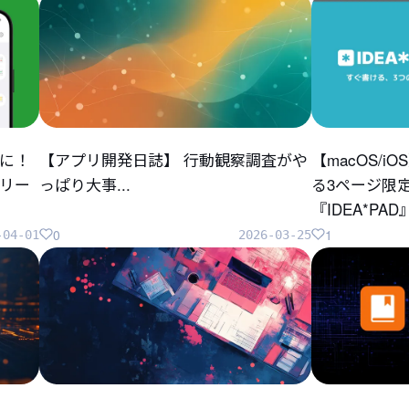
に！
【アプリ開発日誌】 行動観察調査がや
【macOS/
リリー
っぱり大事...
る3ページ限
『IDEA*P
0
1
-04-01
2026-03-25