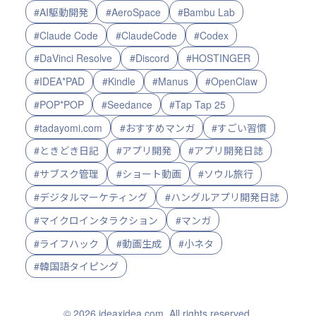
#AI駆動開発
#AeroSpace
#Bambu Lab
#Claude Code
#ClaudeCode
#Codex
#DaVinci Resolve
#Discord
#HOSTINGER
#IDEA*PAD
#Kindle
#Manus
#OpenClaw
#POP*POP
#Seedance
#Tap Tap 25
#tadayomi.com
#おすすめマンガ
#すごい習慣
#ときどき日記
#アプリ開発
#アプリ開発日誌
#サブスク管理
#ショート動画
#ソウル旅行
#デジタルマーケティング
#ハングルアプリ開発日誌
#マイクロインタラクション
#マンガ
#ライフハック
#動画生成
#小ネタ
#韓国語タイピング
© 2026 ideaxidea.com. All rights reserved.